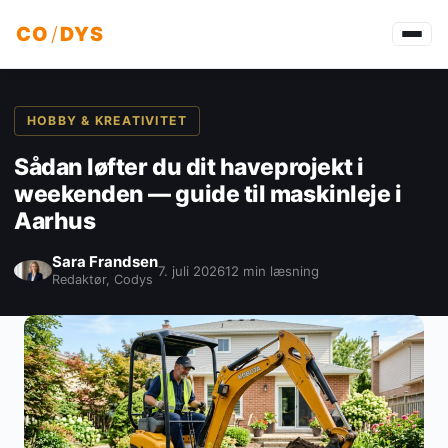
CO
/
DYS
HOBBY & KREATIVITET
Sådan løfter du dit haveprojekt i
weekenden — guide til maskinleje i
Aarhus
Sara Frandsen
7. juli 2026
12 min læsning
Redaktør, Codys