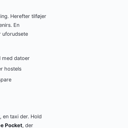
ing. Herefter tilføjer
enirs. En
or uforudsete
el med datoer
er hostels
spare
 en taxi der. Hold
ee Pocket
, der