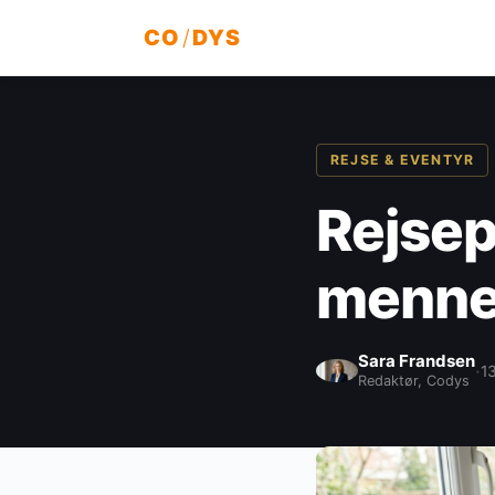
CO
/
DYS
REJSE & EVENTYR
Rejsep
mennes
Sara Frandsen
·
13
Redaktør, Codys