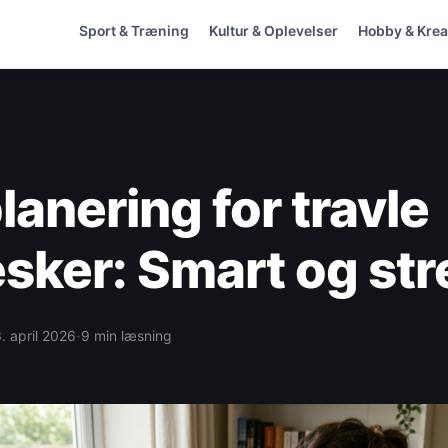
Sport & Træning
Kultur & Oplevelser
Hobby & Kreat
lanering for travle
ker: Smart og stre
·
. april 2026
9 min læsning