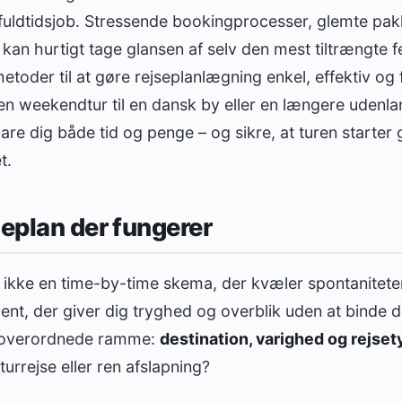
fuldtidsjob. Stressende bookingprocesser, glemte pak
 kan hurtigt tage glansen af selv den mest tiltrængte fe
etoder til at gøre rejseplanlægning enkel, effektiv og 
n weekendtur til en dansk by eller en længere udenla
pare dig både tid og penge – og sikre, at turen starter
t.
seplan der fungerer
r ikke en time-by-time skema, der kvæler spontanitete
ment, der giver dig tryghed og overblik uden at binde d
s overordnede ramme:
destination, varighed og rejset
turrejse eller ren afslapning?