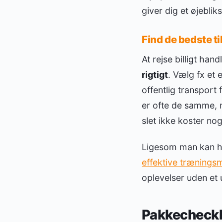
giver dig et øjeblik
Find de bedste t
At rejse billigt han
rigtigt
. Vælg fx et 
offentlig transport
er ofte de samme, 
slet ikke koster nog
Ligesom man kan hol
effektive trænings
oplevelser uden et
Pakkecheckli