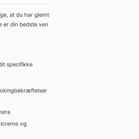
ge, at du har glemt
e er din bedste ven
dit specifikke
ookingbekræftelser
mera
solcreme og