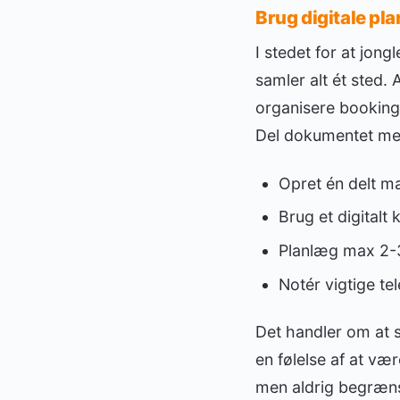
Brug digitale p
I stedet for at jong
samler alt ét sted
organisere bookingb
Del dokumentet med
Opret én delt m
Brug et digital
Planlæg max 2-3 
Notér vigtige te
Det handler om at
en følelse af at v
men aldrig begræns