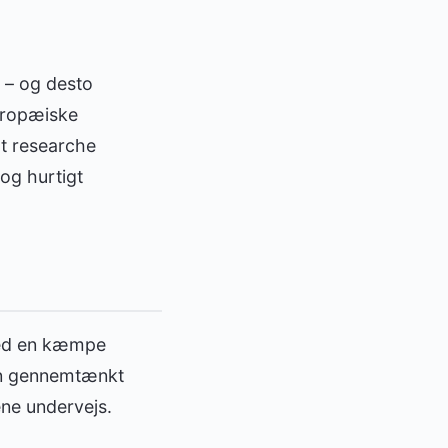
 – og desto
europæiske
at researche
 og hurtigt
med en kæmpe
 en gennemtænkt
ne undervejs.