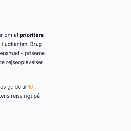
ler om at
prioritere
l i udkanten. Brug
ftensmad – priserne
te rejseoplevelser
es guide til
10
ns rejse rigt på