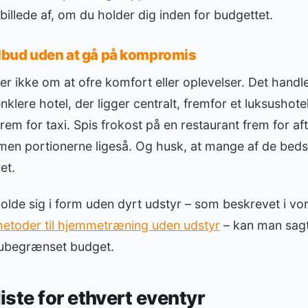
sbillede af, om du holder dig inden for budgettet.
ilbud uden at gå på kompromis
dler ikke om at ofre komfort eller oplevelser. Det hand
enklere hotel, der ligger centralt, fremfor et luksushote
 frem for taxi. Spis frokost på en restaurant frem for a
men portionerne ligeså. Og husk, at mange af de beds
et.
de sig i form uden dyrt udstyr – som beskrevet i vor
metoder til hjemmetræning uden udstyr
– kan man sagte
 ubegrænset budget.
ste for ethvert eventyr