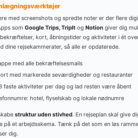
lanlægningsværktøjer
lere med screenshots og spredte noter er der flere digi
. Apps som
Google Trips, TripIt
og
Notion
giver dig mul
ekræftelser, kort, åbningstider og aktiviteter i ét ov
 dine rejsekammerater, så alle er opdaterede.
appe med alle bekræftelsesmails
t kort med markerede seværdigheder og restauranter
faste aktiviteter per dag og lad resten være åbent
lefonnumre: hotel, flyselskab og lokale nødnumre
 skabe
struktur uden stivhed
. En rejseplan skal give d
ære på et arbejdsskema. Tænk på det som en løs ramme,
er dig.