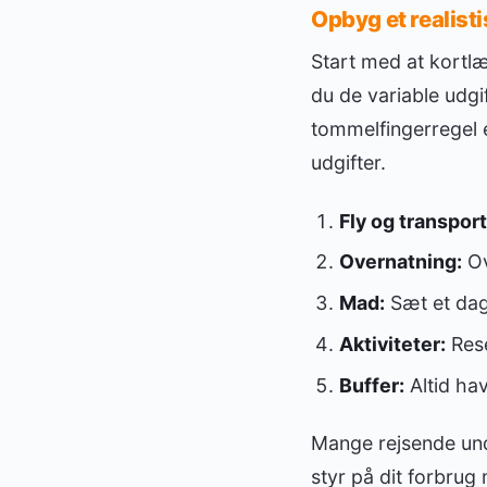
Opbyg et realist
Start med at kort
du de variable udgi
tommelfingerregel er
udgifter.
Fly og transport
Overnatning:
Ove
Mad:
Sæt et dag
Aktiviteter:
Rese
Buffer:
Altid hav
Mange rejsende unde
styr på dit forbru