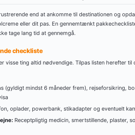
frustrerende end at ankomme til destinationen og opda
solcreme eller dit pas. En gennemtænkt pakkechecklist
kke tage lang tid at gennemgå.
nde checkliste
r visse ting altid nødvendige. Tilpas listen herefter til 
s (gyldigt mindst 6 måneder frem), rejseforsikring, b
isa
fon, oplader, powerbank, stikadapter og eventuelt ka
ejne:
Receptpligtig medicin, smertstillende, plaster, 