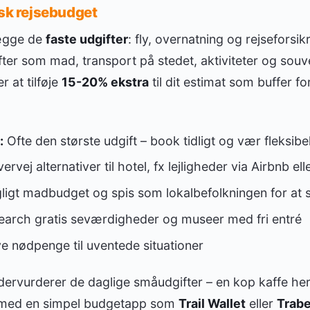
isk rejsebudget
lægge de
faste udgifter
: fly, overnatning og rejseforsikr
fter som mad, transport på stedet, aktiviteter og souv
 at tilføje
15-20% ekstra
til dit estimat som buffer f
:
Ofte den største udgift – book tidligt og vær fleksib
rvej alternativer til hotel, fx lejligheder via Airbnb ell
ligt madbudget og spis som lokalbefolkningen for at 
arch gratis seværdigheder og museer med fri entré
e nødpenge til uventede situationer
rvurderer de daglige småudgifter – en kop kaffe her,
g med en simpel budgetapp som
Trail Wallet
eller
Trab