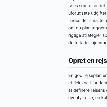
føles som et andet 
uforudsete udgifter
findes der smarte m
om du planlægger e
rigtige strategier s
du forlader hjemme
Opret en rej
En god rejseplan e
et fleksibelt funda
at definere rejsen
eventyrrejse, en kul